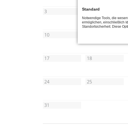
Standard
3
4
Notwendige Tools, die wesent
ermöglichen, einschließlich Id
Standortsicherheit. Diese Op
10
11
17
18
24
25
31