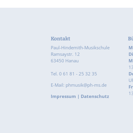
Kontakt
B
Paul-Hindemith-Musikschule
M
Ramsaystr. 12
D
63450 Hanau
M
13
Tel. 0 61 81 - 25 32 35
D
Uh
E-Mail: phmusik@ph-ms.de
F
13
Impressum
|
Datenschutz