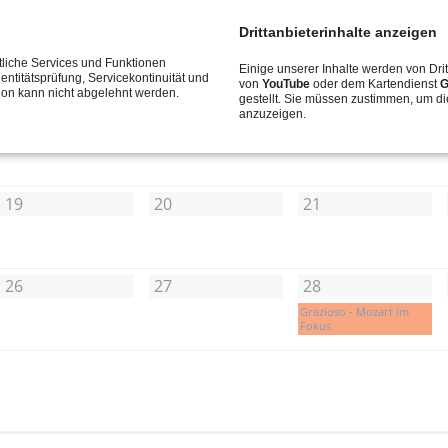
Drittanbieterinhalte anzeigen
5
6
7
liche Services und Funktionen
Einige unserer Inhalte werden von Drit
entitätsprüfung, Servicekontinuität und
von
YouTube
oder dem Kartendienst
G
tion kann nicht abgelehnt werden.
gestellt. Sie müssen zustimmen, um di
anzuzeigen.
12
13
14
19
20
21
26
27
28
Grazioso - Mozart im
Fokus