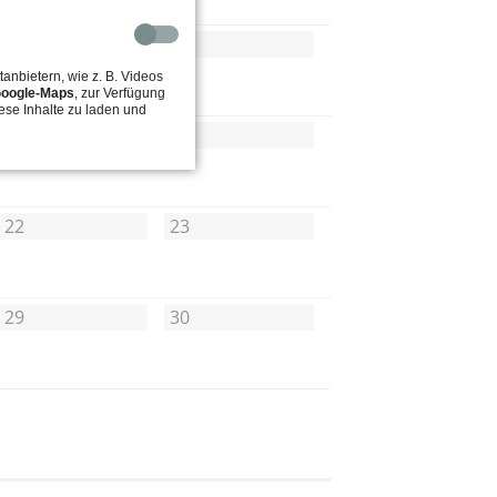
8
9
tanbietern, wie z. B. Videos
oogle-Maps
, zur Verfügung
ese Inhalte zu laden und
15
16
22
23
29
30