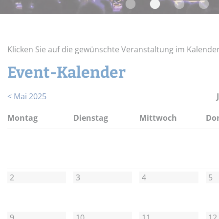
Widerrufsbelehrung
Schnupper-Un
Datenschutz
Stellenangebote
Klicken Sie auf die gewünschte Veranstaltung im Kalende
Event-Kalender
< Mai 2025
Mo
ntag
Di
enstag
Mi
ttwoch
Do
2
3
4
5
9
10
11
12