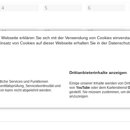
Widerrufsbelehrung
Schnupper-Unterricht
4
5
6
Datenschutz
Stellenangebote
11
12
13
 Webseite erklären Sie sich mit der Verwendung von Cookies einverstan
PHM-Zeugnisprüfungen
PHM-Zeugnisprüfungen
PHM-Zeugnisprüfungen
insatz von Cookies auf dieser Webseite erhalten Sie in der Datenschut
18
19
20
PHM-Zeugnisprüfungen
PHM-Zeugnisprüfungen
PHM-Zeugnisprüfungen
Drittanbieterinhalte anzeigen
25
26
27
liche Services und Funktionen
Einige unserer Inhalte werden von Drit
entitätsprüfung, Servicekontinuität und
PHM-Zeugnisprüfungen
PHM-Zeugnisprüfungen
PHM-Zeugnisprüfungen
von
YouTube
oder dem Kartendienst
G
tion kann nicht abgelehnt werden.
gestellt. Sie müssen zustimmen, um di
anzuzeigen.