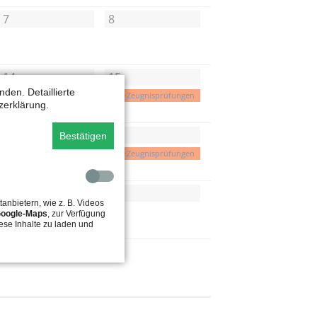
7
8
14
15
den. Detaillierte
PHM-Zeugnisprüfungen
PHM-Zeugnisprüfungen
zerklärung.
21
22
Bestätigen
PHM-Zeugnisprüfungen
PHM-Zeugnisprüfungen
28
29
tanbietern, wie z. B. Videos
oogle-Maps
, zur Verfügung
ese Inhalte zu laden und