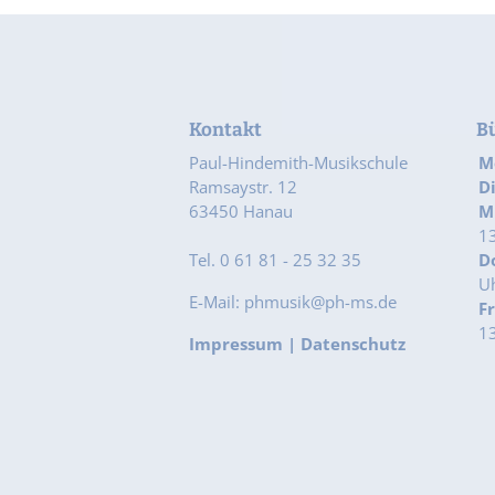
Kontakt
B
Paul-Hindemith-Musikschule
M
Ramsaystr. 12
D
63450 Hanau
M
13
Tel. 0 61 81 - 25 32 35
D
Uh
E-Mail: phmusik@ph-ms.de
F
13
Impressum
|
Datenschutz