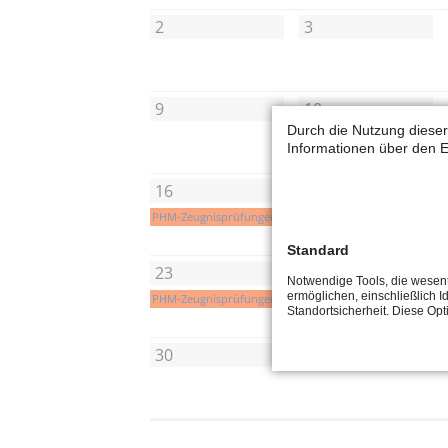
2
3
9
10
Durch die Nutzung dieser
PHM-Zeugnisprüfungen
Informationen über den E
16
17
PHM-Zeugnisprüfungen
PHM-Zeugnisprüfungen
Standard
23
24
Notwendige Tools, die wesent
ermöglichen, einschließlich Id
PHM-Zeugnisprüfungen
PHM-Zeugnisprüfungen
Standortsicherheit. Diese Op
30