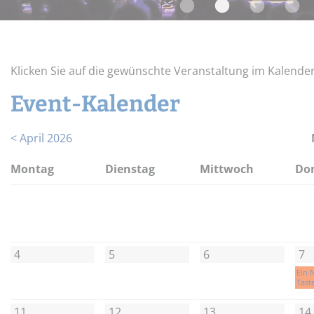
Widerrufsbelehrung
Schnupper-Un
Datenschutz
Stellenangebote
Klicken Sie auf die gewünschte Veranstaltung im Kalende
Event-Kalender
< April 2026
Mo
ntag
Di
enstag
Mi
ttwoch
Do
4
5
6
7
Ein 
Tast
11
12
13
14